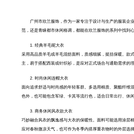
广州市欣兰服饰，作为一家专注于设计与生产的服装企
范，还是青睐都市休闲格调，都能在欣兰服饰的系列中找到
1. 经典羊毛呢大衣
采用高品质羊毛或羊毛混纺面料，质感细腻，挺括保暖。款
主，易于搭配西装或针织衫，是应对正式场合与通勤需求的
2. 时尚休闲连帽大衣
面向追求舒适与时尚感的年轻客群。多选用棉质、聚酯纤维
色外，也可能包含军绿、卡其等流行色，适合日常出行、休
3. 商务休闲风衣款大衣
巧妙融合风衣的飘逸感与大衣的保暖性。面料可能选用涂层
应对春秋微凉天气，也可作为冬季内搭厚重衣物时的外层选