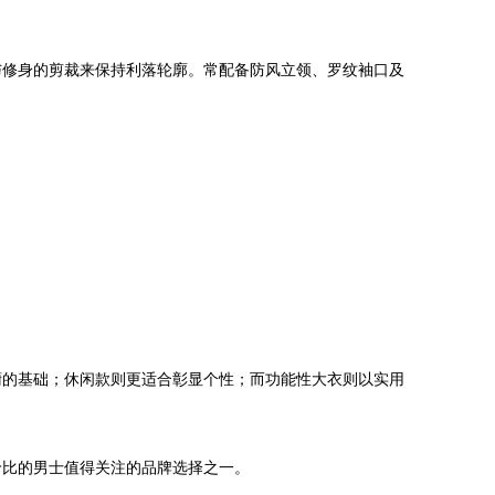
与修身的剪裁来保持利落轮廓。常配备防风立领、罗纹袖口及
橱的基础；休闲款则更适合彰显个性；而功能性大衣则以实用
价比的男士值得关注的品牌选择之一。