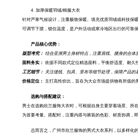
4. 加厚保暖羽绒/棉服大衣
针对严寒气候设计，注重极致保暖。填充优质羽绒或科技保
可调节下摆，锁住温度，是户外活动或寒冷地区出行的可靠
产品核心优势：
版型考究：
结合亚洲男士身材特点，注重肩线、腰身的合体
面料务实：
依据不同款式定位精选面料，平衡舒适度、耐久
工艺细节：
关注缝线、扣具、里布等细节处理，保障产品的
价格定位：
主打高性价比，旨在为大众市场提供物有所值的
选购与搭配建议：
男士在选购欣兰服饰大衣时，可根据自身主要穿着场景、所
为首要考量。搭配时，注重内搭与裤装的色彩、材质协调，
总而言之，广州市欣兰服饰的男式大衣系列，以多样化