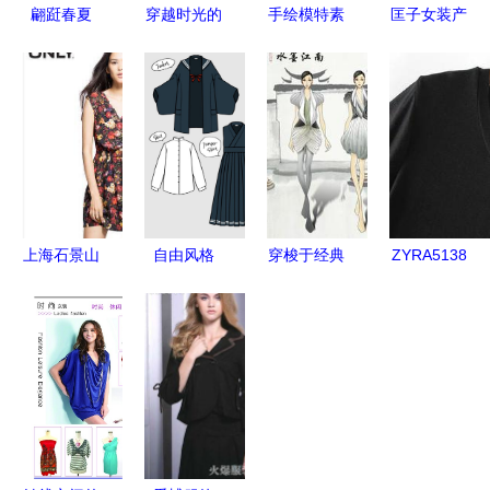
翩跹春夏
穿越时光的
手绘模特素
匡子女装产
一款莫代尔
舞台 民国
材与矢量模
品与加盟店
广场舞服的
风儿童演出
特 助力服
体验全解析
时尚与舒适
服的魅力与
装服饰设计
从产品图片
之道
选择
的创意之源
到开店收益
的深度考察
上海石景山
自由风格
穿梭于经典
ZYRA5138
区库存服装
一组现代服
与创新之间
女装批发新
批发全景
装设计素材
2011第三
品 纯色圆
价格指南与
的创新表达
届“常熟服
领短袖前开
优质供应商
装城杯”银
叉连衣裙的
推荐
奖作品赏析
潮流魅力与
市场潜力