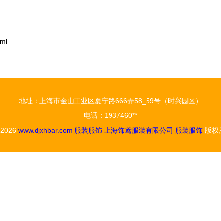
）
ml
地址：上海市金山工业区夏宁路666弄58_59号（时兴园区）
电话：1937460**
© 2026
www.djxhbar.com
服装服饰
上海饰鸢服装有限公司
服装服饰
版权