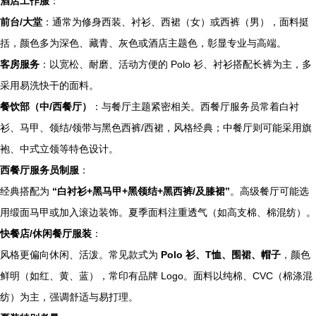
酒店工作服
：
前台/大堂
：通常为修身西装、衬衫、西裙（女）或西裤（男），面料挺
括，颜色多为深色、藏青、灰色或酒店主题色，彰显专业与高端。
客房服务
：以宽松、耐磨、活动方便的 Polo 衫、衬衫搭配长裤为主，多
采用易洗快干的面料。
餐饮部（中/西餐厅）
：与餐厅主题紧密相关。西餐厅服务员常着白衬
衫、马甲、领结/领带与黑色西裤/西裙，风格经典；中餐厅则可能采用旗
袍、中式立领等特色设计。
西餐厅服务员制服
：
经典搭配为
“白衬衫+黑马甲+黑领结+黑西裤/及膝裙”
。高级餐厅可能选
用缎面马甲或加入滚边装饰。夏季面料注重透气（如高支棉、棉混纺）。
快餐店/休闲餐厅服装
：
风格更偏向休闲、活泼。常见款式为
Polo 衫、T恤、围裙、帽子
，颜色
鲜明（如红、黄、蓝），常印有品牌 Logo。面料以纯棉、CVC（棉涤混
纺）为主，强调舒适与易打理。