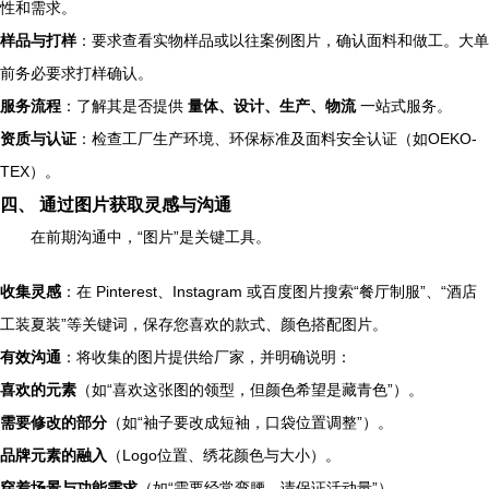
性和需求。
样品与打样
：要求查看实物样品或以往案例图片，确认面料和做工。大单
前务必要求打样确认。
服务流程
：了解其是否提供
量体、设计、生产、物流
一站式服务。
资质与认证
：检查工厂生产环境、环保标准及面料安全认证（如OEKO-
TEX）。
四、 通过图片获取灵感与沟通
在前期沟通中，“图片”是关键工具。
收集灵感
：在 Pinterest、Instagram 或百度图片搜索“餐厅制服”、“酒店
工装夏装”等关键词，保存您喜欢的款式、颜色搭配图片。
有效沟通
：将收集的图片提供给厂家，并明确说明：
喜欢的元素
（如“喜欢这张图的领型，但颜色希望是藏青色”）。
需要修改的部分
（如“袖子要改成短袖，口袋位置调整”）。
品牌元素的融入
（Logo位置、绣花颜色与大小）。
穿着场景与功能需求
（如“需要经常弯腰，请保证活动量”）。