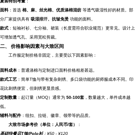
夏装特别考量
：
面料
：首选
棉、麻、丝光棉、优质涤棉混纺
等透气吸湿性好的材质。部
分厂家提供具有
吸湿排汗、抗皱免烫
功能的面料。
款式
：短袖衬衫、七分袖、裙装（长度需符合职业规范）更常见。设计上
可增加透气孔、采用宽松剪裁。
二、 价格影响因素与大致区间
工作服定制价格非固定，主要受以下因素影响：
面料成本
：普通涤棉与定制进口面料价格相差甚远。
款式工艺
：简单T恤与带有复杂刺绣、多口袋功能的厨师服成本不同。印
花比刺绣便宜，但刺绣更显质感。
定制数量
：起订量（MOQ）通常为
50-100套
，数量越大，单件成本越
低。
辅料与配件
：纽扣、拉链、徽章、领带等的品质。
大致市场参考价（单位：人民币/套）
：
基础快餐店T恤/Polo衫
：¥50 - ¥120