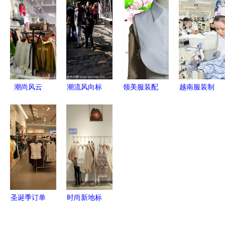
德州扒鸡新
名服装厂工
从设计到呈
品质与潮流
装《武林佳
人的自述
现的深度融
的完美融合
话》
合
潮尚风云
潮流风向标
领美服装配
越南服装制
闵行服饰经
卡姆登市场
饰 精致点
造业 机遇
营之道
服装模特及
缀，定义时
与挑战并存
其穿搭风格
尚新格调
探析
——最新产
品全览与深
度解析
圣诞季订单
时尚新地标
激增，广东
| 品牌女装